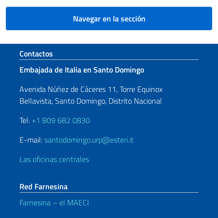
Navegar en la sección
Sezione footer
Contactos
Embajada de Italia en Santo Domingo
Avenida Núñez de Cáceres 11, Torre Equinox
Bellavista, Santo Domingo, Distrito Nacional
Tel:
+1 809 682 0830
E-mail:
santodomingo.urp@esteri.it
Las oficinas centrales
Red Farnesina
Farnesina – el MAECI