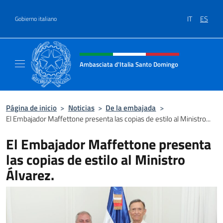
Saltar al contenido
IT
ES
Gobierno italiano
Encabezado del sitio web, redes
Ambasciata d'Italia Santo Domingo
Sito Ufficiale Ambasciata d'Italia a Santo 
Página de inicio
>
Noticias
>
De la embajada
>
El Embajador Maffettone presenta las copias de estilo al Ministro...
El Embajador Maffettone presenta
las copias de estilo al Ministro
Álvarez.