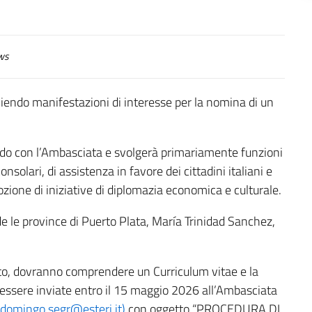
ws
liendo manifestazioni di interesse per la nomina di un
ordo con l’Ambasciata e svolgerà primariamente funzioni
nsolari, di assistenza in favore dei cittadini italiani e
mozione di iniziative di diplomazia economica e culturale.
e le province di Puerto Plata, María Trinidad Sanchez,
tato, dovranno comprendere un Curriculum vitae e la
 essere inviate entro il 15 maggio 2026 all’Ambasciata
domingo.segr@esteri.it)
con oggetto “PROCEDURA DI