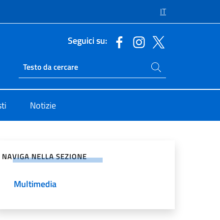
IT
Seguici su:
Cerca nel sito
Ricerca sito live
ti
Notizie
vidi sui Social Network
NAVIGA NELLA SEZIONE
Multimedia