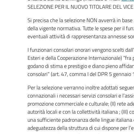
SELEZIONE PER IL NUOVO TITOLARE DEL VIC
Si precisa che la selezione NON avverrà in base
della vigente normativa. Tutte le spese per il fu
eventuali attività di rappresentanza annesse sono
I funzionari consolari onorari vengono scelti da
Esteri e della Cooperazione Internazionale) “fra 
godano di stima e prestigio e diano pieno affid
consolari” (art. 47, comma I del DPR 5 gennaio 1
Per la selezione verranno inoltre adottati seguenti
connazionali i necessari servizi consolari e l’as
promozione commerciale e culturale; (II) rete ade
autorità locali e con la collettività italiana ; (I
una sufficiente padronanza delle lingue italiana e
adeguatezza della struttura di cui dispone per l