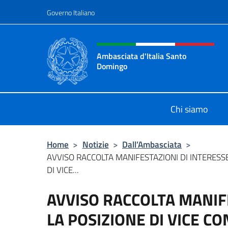
Salta al contenuto
Governo Italiano
Intestazione sito, social 
Ambasciata d'Italia Santo
Domingo
Sito Ufficiale Ambasciata d'Italia
Chi siamo
Home
>
Notizie
>
Dall’Ambasciata
>
AVVISO RACCOLTA MANIFESTAZIONI DI INTERESS
DI VICE...
AVVISO RACCOLTA MANIF
LA POSIZIONE DI VICE 