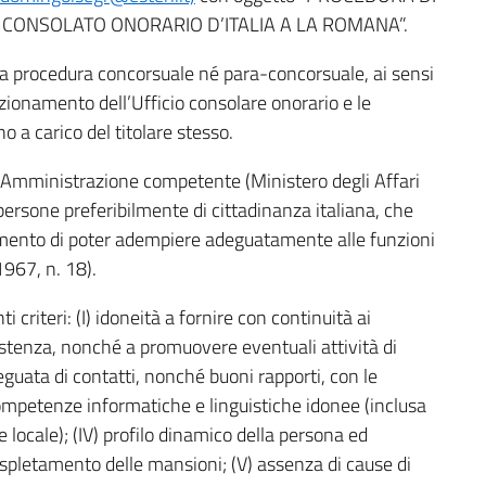
E CONSOLATO ONORARIO D’ITALIA A LA ROMANA”.
 a procedura concorsuale né para-concorsuale, ai sensi
nzionamento dell’Ufficio consolare onorario e le
 a carico del titolare stesso.
ll’Amministrazione competente (Ministero degli Affari
persone preferibilmente di cittadinanza italiana, che
amento di poter adempiere adeguatamente alle funzioni
967, n. 18).
 criteri: (I) idoneità a fornire con continuità ai
sistenza, nonché a promuovere eventuali attività di
guata di contatti, nonché buoni rapporti, con le
II) competenze informatiche e linguistiche idonee (inclusa
 locale); (IV) profilo dinamico della persona ed
’espletamento delle mansioni; (V) assenza di cause di