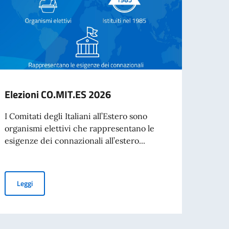
Elezioni CO.MIT.ES 2026
Cessa
d’ide
I Comitati degli Italiani all’Estero sono
agos
organismi elettivi che rappresentano le
esigenze dei connazionali all’estero...
A part
cartac
Elezioni CO.MIT.ES 2026
Leggi
 VITA
Leg