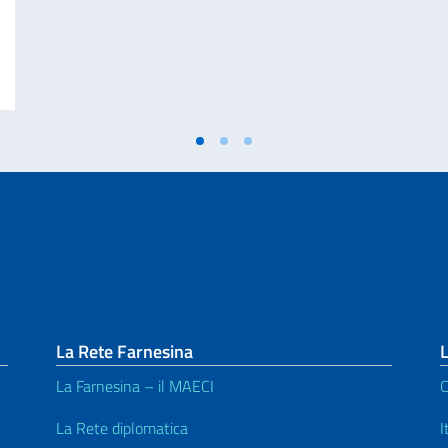
ivati per finalità di mantenimento della pace e della sicurezza internazionale 
La Rete Farnesina
L
La Farnesina – il MAECI
C
La Rete diplomatica
I