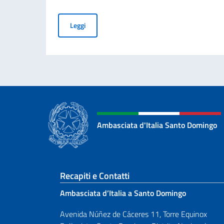
Avviso di pubblicità per contributi a soggetti pr
Leggi
Ambasciata d'Italia Santo Domingo
Sezione footer
Recapiti e Contatti
Ambasciata d’Italia a Santo Domingo
Avenida Núñez de Cáceres 11, Torre Equinox