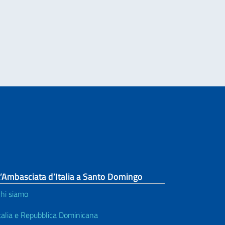
e di attuazione di iniziative umanitarie e di tutela dei diritti umani
’Ambasciata d’Italia a Santo Domingo
hi siamo
talia e Repubblica Dominicana