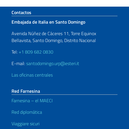
Sezione footer
Contactos
Embajada de Italia en Santo Domingo
Avenida Núñez de Cáceres 11, Torre Equinox
Bellavista, Santo Domingo, Distrito Nacional
Tel:
+1 809 682 0830
E-mail:
santodomingo.urp@esteri.it
Las oficinas centrales
Red Farnesina
Farnesina – el MAECI
Red diplomática
Viaggiare sicuri