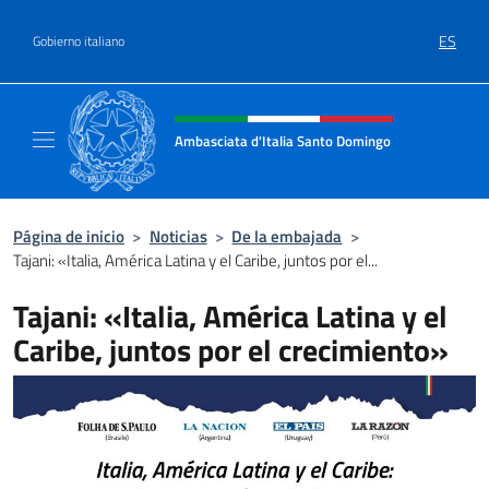
Saltar al contenido
ES
Gobierno italiano
Encabezado del sitio web, redes
Ambasciata d'Italia Santo Domingo
Sito Ufficiale Ambasciata d'Italia a Santo 
Página de inicio
>
Noticias
>
De la embajada
>
Tajani: «Italia, América Latina y el Caribe, juntos por el...
Tajani: «Italia, América Latina y el
Caribe, juntos por el crecimiento»