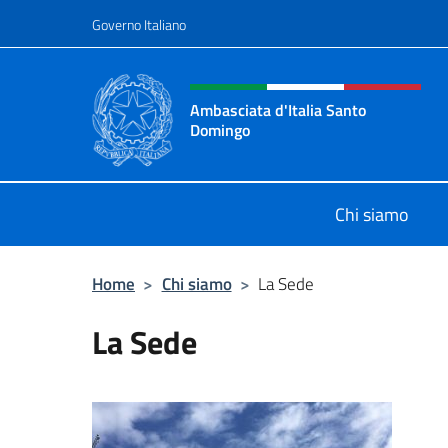
Salta al contenuto
Governo Italiano
Intestazione sito, social 
Ambasciata d'Italia Santo
Domingo
Sito Ufficiale Ambasciata d'Italia
Chi siamo
Home
>
Chi siamo
>
La Sede
La Sede