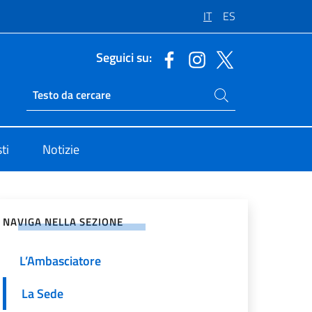
IT
ES
Seguici su:
Cerca nel sito
Ricerca sito live
ti
Notizie
vidi sui Social Network
NAVIGA NELLA SEZIONE
L’Ambasciatore
La Sede