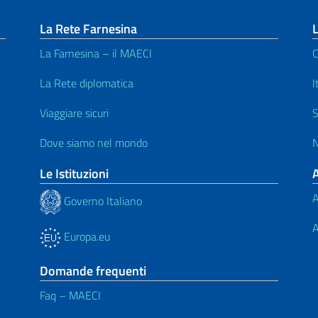
La Rete Farnesina
L
La Farnesina – il MAECI
C
La Rete diplomatica
I
Viaggiare sicuri
S
Dove siamo nel mondo
N
Le Istituzioni
A
Governo Italiano
A
Europa.eu
Domande frequenti
Faq – MAECI