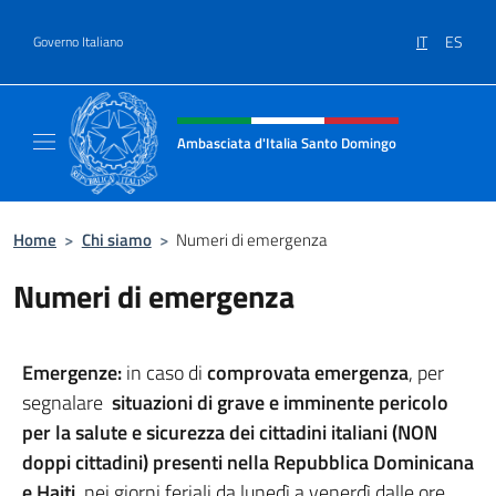
Salta al contenuto
IT
ES
Governo Italiano
Intestazione sito, social e menù
Ambasciata d'Italia Santo Domingo
Sito Ufficiale Ambasciata d'Italia a Santo 
Home
>
Chi siamo
>
Numeri di emergenza
Numeri di emergenza
Emergenze:
in caso di
comprovata emergenza
, per
segnalare
situazioni di grave e imminente pericolo
per la salute e sicurezza dei cittadini italiani (NON
doppi cittadini) presenti nella Repubblica Dominicana
e Haiti
, nei giorni feriali da lunedì a venerdì dalle ore