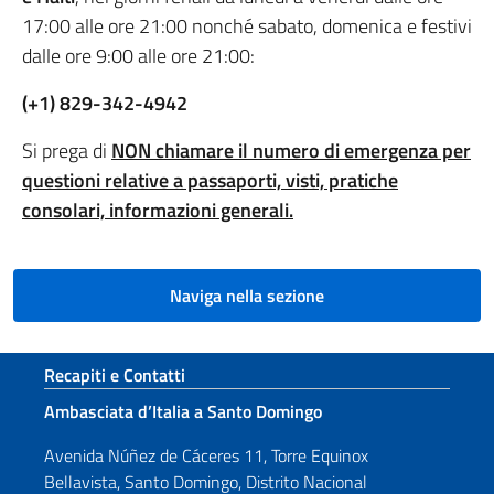
17:00 alle ore 21:00 nonché sabato, domenica e festivi
dalle ore 9:00 alle ore 21:00:
(+1) 829-342-4942
Si prega di
NON chiamare il numero di emergenza per
questioni relative a passaporti, visti, pratiche
consolari, informazioni generali.
Naviga nella sezione
Sezione footer
Recapiti e Contatti
Ambasciata d’Italia a Santo Domingo
Avenida Núñez de Cáceres 11, Torre Equinox
Bellavista, Santo Domingo, Distrito Nacional