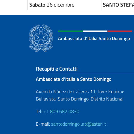
Sabato
26 dicembre
SANTO STEF
Ambasciata d'Italia Santo Domingo
Sezione footer
Recapiti e Contatti
Ambasciata d’Italia a Santo Domingo
Avenida Núñez de Cáceres 11, Torre Equinox
Bellavista, Santo Domingo, Distrito Nacional
Tel:
+1 809 682 0830
E-mail:
santodomingo.urp@esteri.it