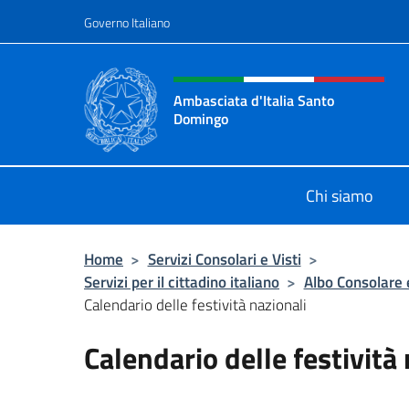
Salta al contenuto
Governo Italiano
Intestazione sito, social 
Ambasciata d'Italia Santo
Domingo
Sito Ufficiale Ambasciata d'Italia
Chi siamo
Home
>
Servizi Consolari e Visti
>
Servizi per il cittadino italiano
>
Albo Consolare e
Calendario delle festività nazionali
Calendario delle festività