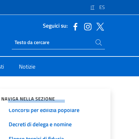
IT
ES
Seguici su:
Cerca nel sito
Ricerca sito live
Pubblicazioni Albo Consolare
ti
Notizie
Importi diritti consolari
vidi sui Social Network
Istanze di cambiamento nome
NAVIGA NELLA SEZIONE
Concorsi per edilizia popolare
Decreti di delega e nomine
Elenco tecnici di fiducia