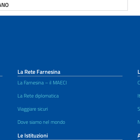
ANO
La Rete Farnesina
L
La Farnesina – il MAECI
C
La Rete diplomatica
I
Viaggiare sicuri
S
Dove siamo nel mondo
N
Le Istituzioni