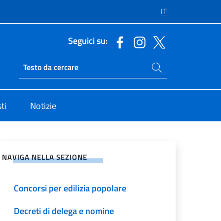
IT
Seguici su:
Cerca nel sito
Ricerca sito live
ti
Notizie
Pubblicazioni Albo Consolare
vidi sui Social Network
Importi diritti consolari
NAVIGA NELLA SEZIONE
Istanze di cambiamento nome
Concorsi per edilizia popolare
Decreti di delega e nomine