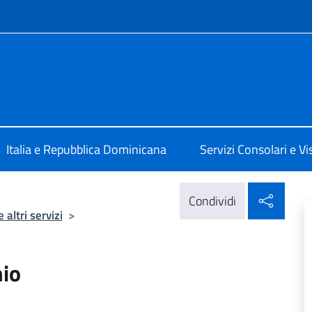
e menù
 a Santo Domingo
Italia e Repubblica Dominicana
Servizi Consolari e Vis
Condi
Condividi
 altri servizi
>
nio