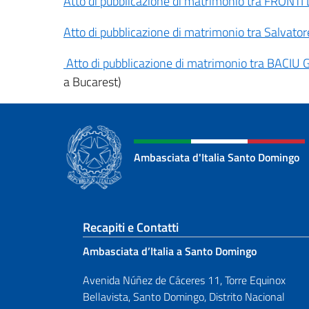
Atto di pubblicazione di matrimonio tra FRONT
Atto di pubblicazione di matrimonio tra Salva
Atto di pubblicazione di matrimonio tra BACI
a Bucarest)
Ambasciata d'Italia Santo Domingo
Sezione footer
Recapiti e Contatti
Ambasciata d’Italia a Santo Domingo
Avenida Núñez de Cáceres 11, Torre Equinox
Bellavista, Santo Domingo, Distrito Nacional