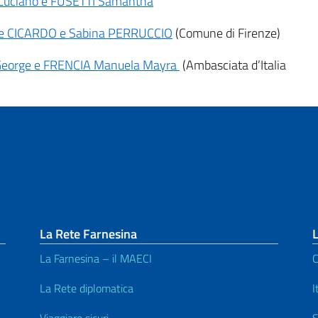
I Luciano e FUSETTI Samantha
tore CICARDO e Sabina PERRUCCIO
(Comune di Firenze)
U George e FRENCIA Manuela Mayra
(Ambasciata d’Italia
La Rete Farnesina
L
La Farnesina – il MAECI
C
La Rete diplomatica
I